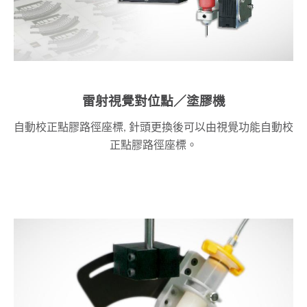
雷射視覺對位點／塗膠機
自動校正點膠路徑座標, 針頭更換後可以由視覺功能自動校
正點膠路徑座標。