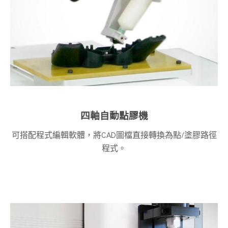
四軸自動點膠機
可搭配程式編輯軟體，將CAD圖檔直接轉換為點/塗膠路徑
程式。