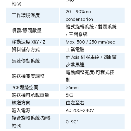
軸(V)
20 – 90% no
工作環境溼度
condensation
複式旋轉系統 / 雙閥系統
噴霧/膠閥數量
/ 三閥系統
移動速度 X&Y / Z
Max. 500 / 250 mm/sec
資料儲存方式
工業電腦
XY Axis 伺服馬達 / Z軸 微
馬達傳動系統
步進馬達
電動調整寬度/可程式控
輸送機寬度調整
制
PCB邊緣空間
≥6mm
輸送機可承載重量
5KG
輸送方向
由左至右
輸入電源
AC 200~240V
複合旋轉系統-旋轉
0~90°
軸(R)