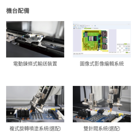
機台配備
電動鍊條式輸送裝置
圖像式影像編輯系統
複式旋轉噴塗系統(選配)
雙針閥系統(選配)