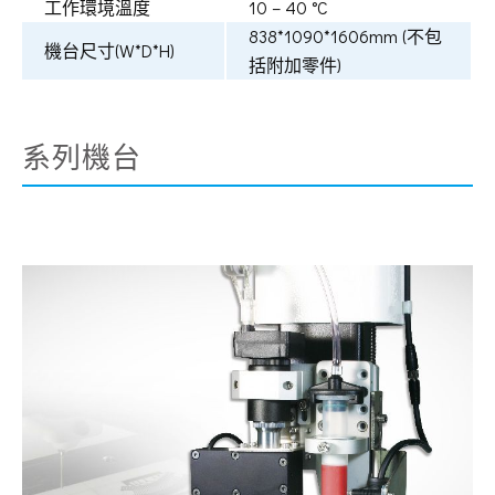
工作環境溫度
10 – 40 °C
838*1090*1606mm (不包
機台尺寸(W*D*H)
括附加零件)
系列機台