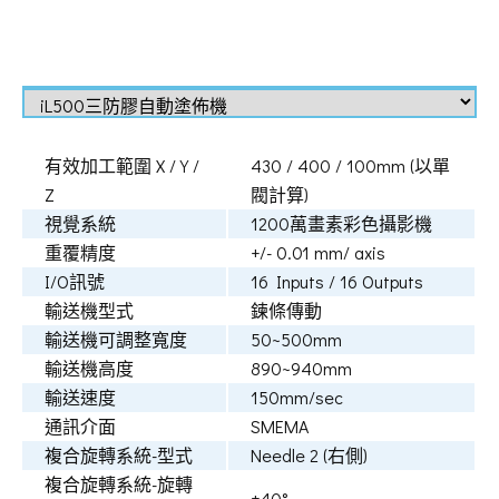
有效加工範圍 X / Y /
430 / 400 / 100mm (以單
Z
閥計算)
視覺系統
1200萬畫素彩色攝影機
重覆精度
+/- 0.01 mm/ axis
I/O訊號
16 Inputs / 16 Outputs
輸送機型式
鍊條傳動
輸送機可調整寬度
50~500mm
輸送機高度
890~940mm
輸送速度
150mm/sec
通訊介面
SMEMA
複合旋轉系統-型式
Needle 2 (右側)
複合旋轉系統-旋轉
±40°