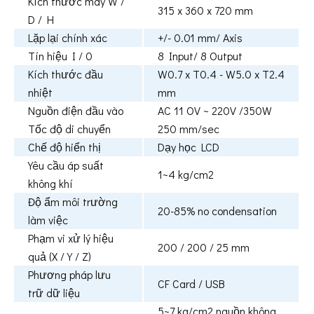
Kích thước máy W /
315 x 360 x 720 mm
D / H
Lặp lại chính xác
+/- 0.01 mm/ Axis
Tín hiệu I / 0
8 Input/ 8 Output
Kích thước đầu
W0.7 x T0.4 - W5.0 x T2.4
nhiệt
mm
Nguồn điện đầu vào
AC 11 OV ~ 220V /350W
Tốc độ di chuyển
250 mm/sec
Chế độ hiển thị
Dạy học LCD
Yêu cầu áp suất
1~4 kg/cm2
không khí
Độ ẩm môi trường
20-85% no condensation
làm việc
Phạm vi xử lý hiệu
200 / 200 / 25 mm
quả (X / Y / Z)
Phương pháp lưu
CF Card / USB
trữ dữ liệu
5~7 kg/cm2 nguồn không