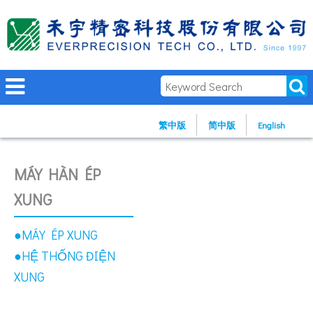
繁中版
简中版
English
MÁY HÀN ÉP
XUNG
●MÁY ÉP XUNG
●HỆ THỐNG ĐIỆN
XUNG