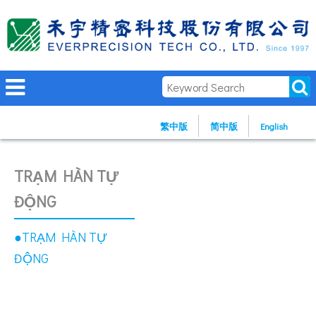
繁中版
简中版
English
TRẠM HÀN TỰ
ĐỘNG
●TRẠM HÀN TỰ
ĐỘNG