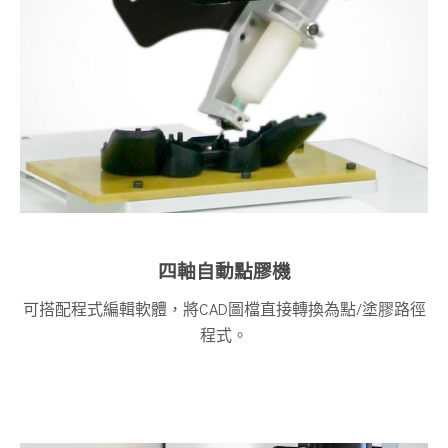
四軸自動點膠機
可搭配程式編輯軟體，將CAD圖檔直接轉換為點/塗膠路徑
程式。