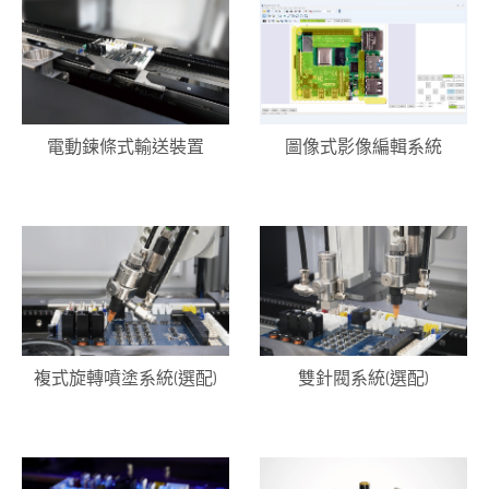
電動鍊條式輸送裝置
圖像式影像編輯系統
複式旋轉噴塗系統(選配)
雙針閥系統(選配)