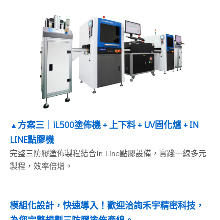
方案
三｜iL500塗佈機 + 上下料 + UV固化爐 + IN
▲
LINE點膠機
完整三防膠塗佈製程結合In Line點膠設備，實踐一線多元
製程，效率倍增。
模組化設計，快速導入！歡迎洽詢禾宇精密科技，