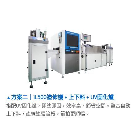
方案
二｜iL500塗佈機 + 上下料 + UV固化爐
▲
搭配UV固化爐，即塗即固，效率高、節省空間。整合自動
上下料，產線連續流轉，節拍更順暢。