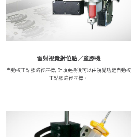
雷射視覺對位點／塗膠機
自動校正點膠路徑座標, 針頭更換後可以由視覺功能自動校
正點膠路徑座標。