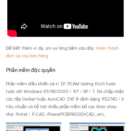
Để biết thêm ví dụ, xin vui lòng bấm vào đây
Hoàn thành
dịch vụ sau bán hàng
Phần mềm độc quyền
Phần mềm điều khiển sê-ri EP PCAM tương thích hoàn
toàn với Windows 95/98/2000 / NT / XP / 7. Nó chấp nhận
các tệp Gerber hoặc AutoCAD DXF ở định dạng RS274D / X
tiêu chuẩn và hỗ trợ nhiều phần mềm bố cục khác nhau
như Protel / P-CAD. /PowerPCB(PADS)OrCAD...etc.