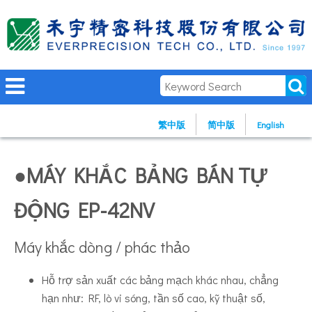
繁中版
简中版
English
●MÁY KHẮC BẢNG BÁN TỰ
ĐỘNG EP-42NV
Máy khắc dòng / phác thảo
Hỗ trợ sản xuất các bảng mạch khác nhau, chẳng
hạn như: RF, lò vi sóng, tần số cao, kỹ thuật số,