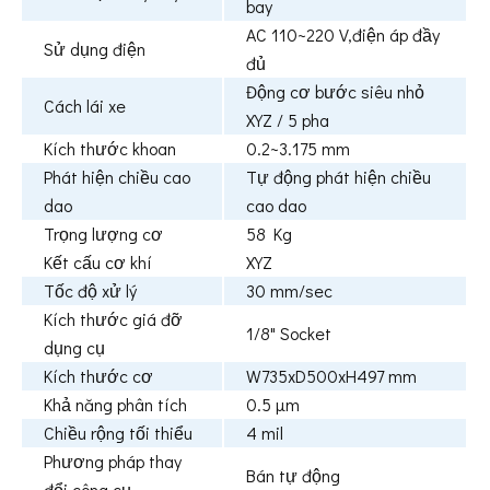
bay
AC 110~220 V,điện áp đầy
Sử dụng điện
đủ
Động cơ bước siêu nhỏ
Cách lái xe
XYZ / 5 pha
Kích thước khoan
0.2~3.175 mm
Phát hiện chiều cao
Tự động phát hiện chiều
dao
cao dao
Trọng lượng cơ
58 Kg
Kết cấu cơ khí
XYZ
Tốc độ xử lý
30 mm/sec
Kích thước giá đỡ
1/8" Socket
dụng cụ
Kích thước cơ
W735xD500xH497 mm
Khả năng phân tích
0.5 µm
Chiều rộng tối thiểu
4 mil
Phương pháp thay
Bán tự động
đổi công cụ